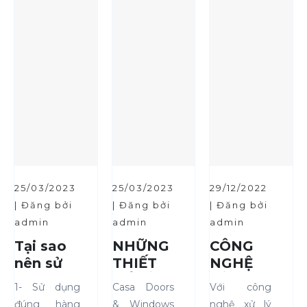
25/03/2023
25/03/2023
29/12/2022
| Đăng bởi
| Đăng bởi
| Đăng bởi
admin
admin
admin
Tại sao
NHỮNG
CÔNG
nên sử
THIẾT
NGHỆ
dụng
KẾ CỬA
XỬ LÝ
1- Sử dụng
Casa Doors
Với công
cửa
THÔNG
BỀ MẶT
đúng hàng
& Windows
nghệ xử lý