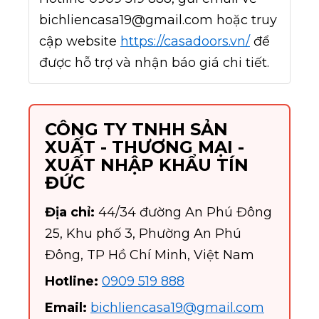
bichliencasa19@gmail.com hoặc truy
cập website
https://casadoors.vn/
để
được hỗ trợ và nhận báo giá chi tiết.
CÔNG TY TNHH SẢN
XUẤT - THƯƠNG MẠI -
XUẤT NHẬP KHẨU TÍN
ĐỨC
Địa chỉ:
44/34 đường An Phú Đông
25, Khu phố 3, Phường An Phú
Đông, TP Hồ Chí Minh, Việt Nam
Hotline:
0909 519 888
Email:
bichliencasa19@gmail.com