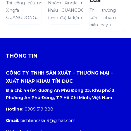
khi thi công
Xingfa nhập
cửa
Thi công cửa nhôm
Nhôm Xingfa nhập
cửa nhôm
khẩu
nhôm
Xingfa
khẩu GUANGDONG
Thị trường
Xingfa nhập
GUANGDONG
Xingfa
GUANGDONG
(tem đỏ) là lựa chọn
cửa nhôm
khẩu
chính hãng
Class A
không chỉ là lắp đặt,
hàng đầu cho nhiều
hiện nay rất
GUANGDONG
cho người
nhập
mà còn là một quá
công trình nhờ độ
đa dạng,
tiêu dùng
khẩu và
trình kỹ thuật đòi hỏi
bền và thẩm mỹ. Tuy
trong đó
các
sự chính xác cao.
nhiên, thị trường có
"Xingfa Class
dòng
Ngay cả khi sử
rất nhiều hàng...
A" là một
THÔNG TIN
cửa
dụng...
dòng sản
nhôm
phẩm cao
phổ
CÔNG TY TNHH SẢN XUẤT - THƯƠNG MẠI -
cấp mới
biến
XUẤT NHẬP KHẨU TÍN ĐỨC
đang thu
trên thị
Địa chỉ: 44/34 đường An Phú Đông 25, Khu phố 3,
hút sự chú ý.
trường
Phường An Phú Đông, TP Hồ Chí Minh, Việt Nam
Tuy nhiên,...
Hotline:
0909 519 888
Gmail:
bichliencasa19@gmail.com