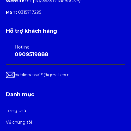
Website:
https://www.casadoors.vn/
MST:
0315717295
Hỗ trợ khách hàng
Hotline
0909519888
bichliencasa19@gmail.com
Danh mục
Trang chủ
Về chúng tôi