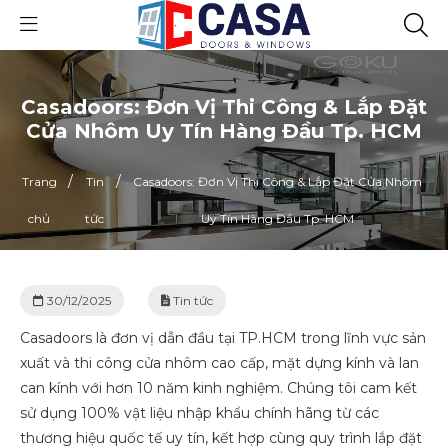
Casadoors: Đơn Vị Thi Công & Lắp Đặt
Cửa Nhôm Uy Tín Hàng Đầu Tp. HCM
/
/
Trang
Tin
Casadoors: Đơn Vị Thi Công & Lắp Đặt Cửa Nhôm
chủ
tức
Uy Tín Hàng Đầu Tp. HCM
30/12/2025
Tin tức
Casadoors là đơn vị dẫn đầu tại TP.HCM trong lĩnh vực sản
xuất và thi công cửa nhôm cao cấp, mặt dựng kính và lan
can kính với hơn 10 năm kinh nghiệm. Chúng tôi cam kết
sử dụng 100% vật liệu nhập khẩu chính hãng từ các
thương hiệu quốc tế uy tín, kết hợp cùng quy trình lắp đặt