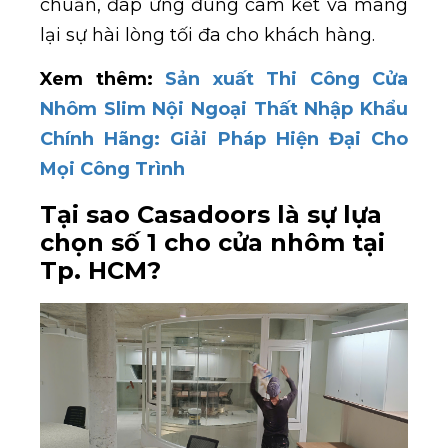
chuẩn, đáp ứng đúng cam kết và mang
lại sự hài lòng tối đa cho khách hàng.
Xem thêm:
Sản xuất Thi Công Cửa
Nhôm Slim Nội Ngoại Thất Nhập Khẩu
Chính Hãng: Giải Pháp Hiện Đại Cho
Mọi Công Trình
Tại sao Casadoors là sự lựa
chọn số 1 cho cửa nhôm tại
Tp. HCM?