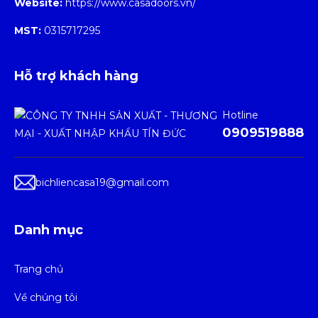
Website:
https://www.casadoors.vn/
MST:
0315717295
Hỗ trợ khách hàng
Hotline
0909519888
bichliencasa19@gmail.com
Danh mục
Trang chủ
Về chúng tôi