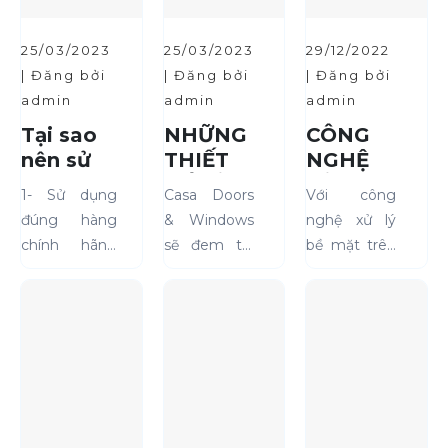
25/03/2023
25/03/2023
29/12/2022
| Đăng bởi
| Đăng bởi
| Đăng bởi
admin
admin
admin
Tại sao
NHỮNG
CÔNG
nên sử
THIẾT
NGHỆ
dụng
KẾ CỬA
XỬ LÝ
1- Sử dụng
Casa Doors
Với công
cửa
THÔNG
BỀ MẶT
đúng hàng
& Windows
nghệ xử lý
nhôm
DỤNG
SƠN
chính hãng
sẽ đem tới
bề mặt trên
cao cấp
VÀ HIỆN
(nói không
cho Quý
dây chuyền
Casa
ĐẠI
với hàng giả,
Khách hàng
công nghệ
doors &
TIỆN
hàng nhái,
những mẫu
hiện đại
windows
ÍCH
hàng kém
mã đẹp, hiện
những
CHO
chất lượng)2-
đại phù hợp
thanh nhôm
NGÔI
Bảo hành
với thiết kế
mà
NHÀ
chính hãng.3-
và công
Casadoors
CỦA
Sản xuất trên
năng sử
đang sử