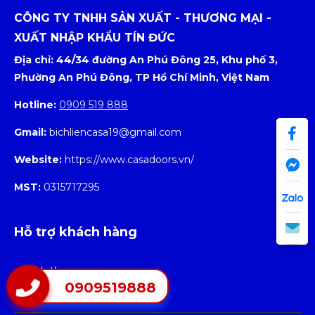
nhôm
phẩm cao
phổ
CÔNG TY TNHH SẢN XUẤT - THƯƠNG MẠI -
cấp mới
biến
XUẤT NHẬP KHẨU TÍN ĐỨC
đang thu
trên thị
Địa chỉ: 44/34 đường An Phú Đông 25, Khu phố 3,
hút sự chú ý.
trường
Phường An Phú Đông, TP Hồ Chí Minh, Việt Nam
Tuy nhiên,...
Hotline:
0909 519 888
Gmail:
bichliencasa19@gmail.com
Website:
https://www.casadoors.vn/
MST:
0315717295
Hỗ trợ khách hàng
Hotline
0909519888
0909519888