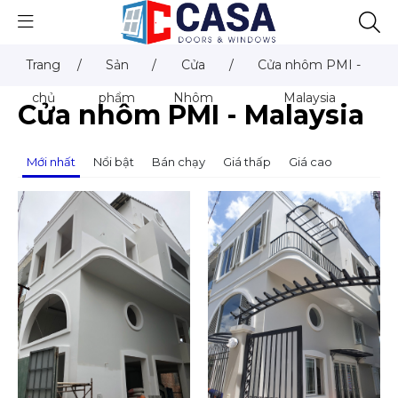
Trang
/
Sản
/
Cửa
/
Cửa nhôm PMI -
chủ
phẩm
Nhôm
Malaysia
Cửa nhôm PMI - Malaysia
Mới nhất
Nổi bật
Bán chạy
Giá thấp
Giá cao