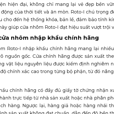
iện hiện đại, không chỉ mang lại vẻ đẹp bền v
 động của thời tiết và ăn mòn. Roto-I chú trọng đế
u cho đến hệ thống khóa, bản lề, đảm bảo tính kí
này giúp cửa nhôm Roto-I đạt hiệu suất vượt trội 
a cửa nhôm nhập khẩu chính hãng
m Roto-I nhập khẩu chính hãng mang lại nhiều lợ
õ nguồn gốc. Cửa chính hãng được sản xuất the
ng vật liệu nguyên liệu được kiểm định nghiêm 
 độ chính xác cao trong từng bộ phận, từ đó nâng
ẩu chính hãng có đầy đủ giấy tờ chứng nhận xuấ
hành trực tiếp từ nhà sản xuất hoặc nhà phân p
ch hàng. Ngược lại, hàng giả hoặc hàng nhái t
rình sản xuất không đạt chuẩn, dẫn đến độ bền t