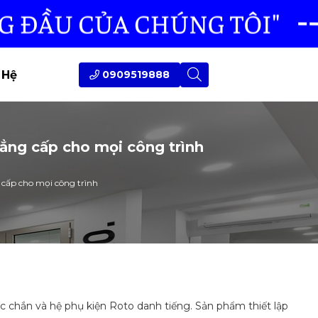
 Hệ
0909519888
ẳng cấp cho mọi công trình
cấp cho mọi công trình
c chắn và hệ phụ kiện Roto danh tiếng. Sản phẩm thiết lập