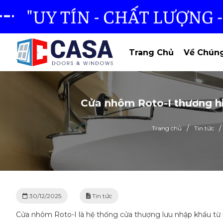
Trang Chủ
Về Chúng
Cửa nhôm Roto-I thương hi
/
/
Trang chủ
Tin tức
30/12/2025
Tin tức
Cửa nhôm Roto-I là hệ thống cửa thượng lưu nhập khẩu từ Đ