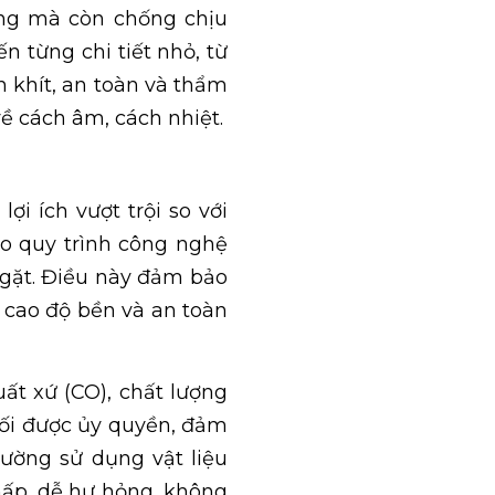
ững mà còn chống chịu
n từng chi tiết nhỏ, từ
n khít, an toàn và thẩm
về cách âm, cách nhiệt.
i ích vượt trội so với
o quy trình công nghệ
ngặt. Điều này đảm bảo
 cao độ bền và an toàn
t xứ (CO), chất lượng
hối được ủy quyền, đảm
hường sử dụng vật liệu
hấp, dễ hư hỏng, không