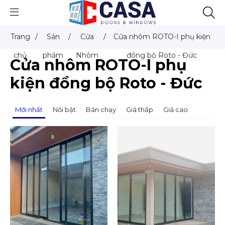
Trang
/
Sản
/
Cửa
/
Cửa nhôm ROTO-I phụ kiện
chủ
phẩm
Nhôm
đồng bộ Roto - Đức
Cửa nhôm ROTO-I phụ
kiện đồng bộ Roto - Đức
Mới nhất
Nổi bật
Bán chạy
Giá thấp
Giá cao