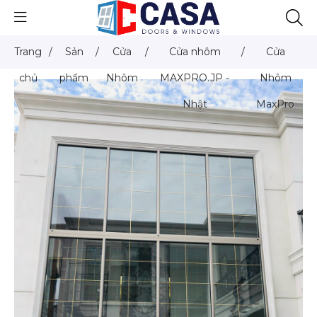
Trang
/
Sản
/
Cửa
/
Cửa nhôm
/
Cửa
chủ
phẩm
Nhôm
MAXPRO.JP -
Nhôm
Nhật
MaxPro