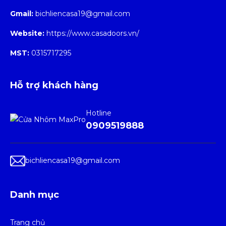
Gmail:
bichliencasa19@gmail.com
Website:
https://www.casadoors.vn/
MST:
0315717295
Hỗ trợ khách hàng
Hotline
0909519888
bichliencasa19@gmail.com
Danh mục
Trang chủ